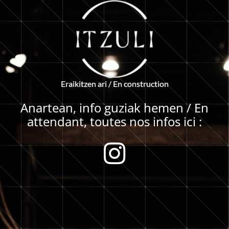
E
r
a
i
k
i
t
z
e
n
a
r
i
/
E
n
c
o
n
s
t
r
u
c
t
i
o
n
Anartean, info guziak hemen / En
attendant, toutes nos infos ici :