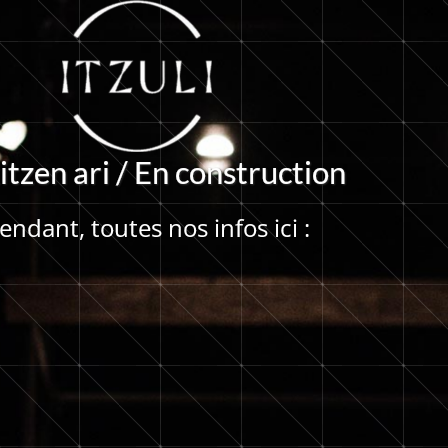
i
t
z
e
n
a
r
i
/
E
n
c
o
n
s
t
r
u
c
t
i
o
n
ndant, toutes nos infos ici :