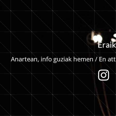
E
r
a
i
k
Anartean, info guziak hemen / En atte