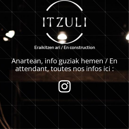
E
r
a
i
k
i
t
z
e
n
a
r
i
/
E
n
c
o
n
s
t
r
u
c
t
i
o
n
Anartean, info guziak hemen / En
attendant, toutes nos infos ici :