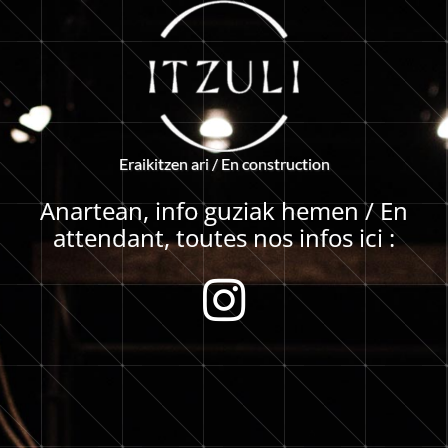
E
r
a
i
k
i
t
z
e
n
a
r
i
/
E
n
c
o
n
s
t
r
u
c
t
i
o
n
Anartean, info guziak hemen / En
attendant, toutes nos infos ici :