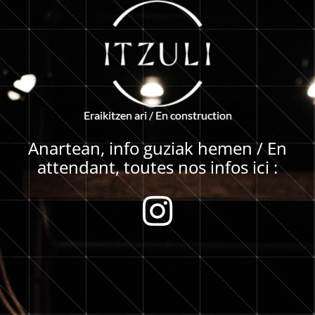
E
r
a
i
k
i
t
z
e
n
a
r
i
/
E
n
c
o
n
s
t
r
u
c
t
i
o
n
Anartean, info guziak hemen / En
attendant, toutes nos infos ici :