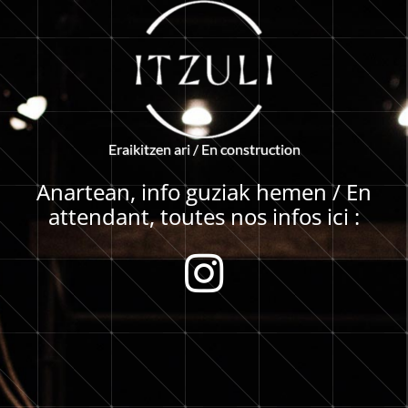
E
r
a
i
k
i
t
z
e
n
a
r
i
/
E
n
c
o
n
s
t
r
u
c
t
i
o
n
Anartean, info guziak hemen / En
attendant, toutes nos infos ici :