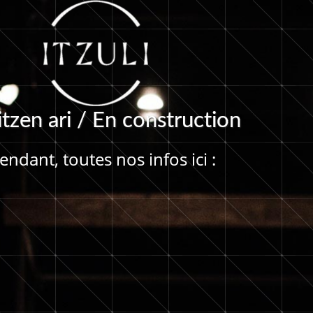
i
t
z
e
n
a
r
i
/
E
n
c
o
n
s
t
r
u
c
t
i
o
n
ndant, toutes nos infos ici :