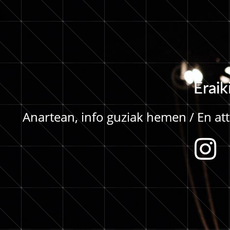
E
r
a
i
k
Anartean, info guziak hemen / En atte