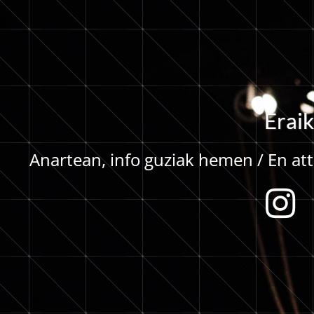
E
r
a
i
k
Anartean, info guziak hemen / En atte