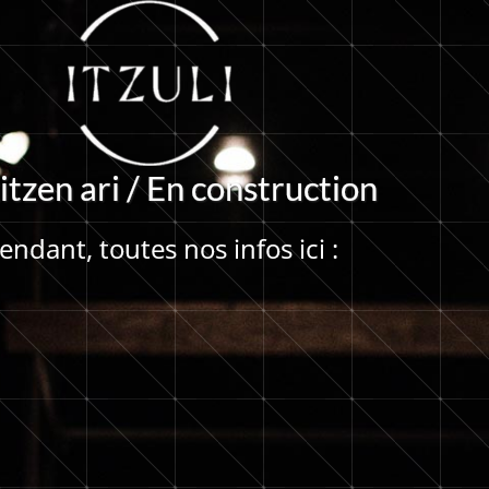
i
t
z
e
n
a
r
i
/
E
n
c
o
n
s
t
r
u
c
t
i
o
n
ndant, toutes nos infos ici :